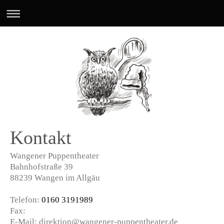
Kontakt
Wangener Puppentheater
Bahnhofstraße
39
88239
Wangen im Allgäu
Telefon:
0160 3191989
Fax:
E-Mail:
direktion@wangener-puppentheater.de